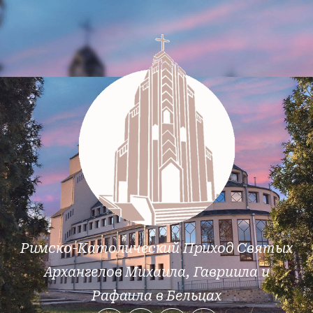
Римско-Католический Приход Святых
Архангелов Михаила, Гавриила и
Рафаила в Бельцах