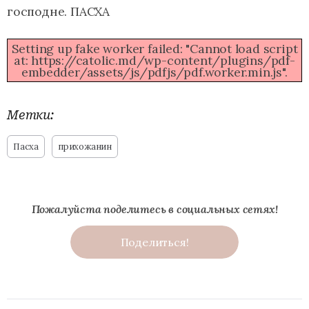
господне. ПАСХА
Setting up fake worker failed: "Cannot load script
at: https://catolic.md/wp-content/plugins/pdf-
embedder/assets/js/pdfjs/pdf.worker.min.js".
Метки:
Пасха
прихожанин
Пожалуйста поделитесь в социальных сетях!
Поделиться!