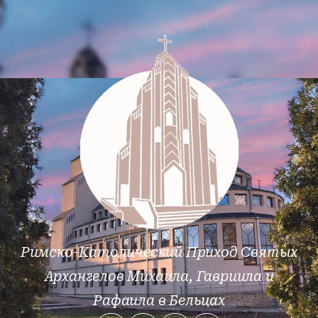
Римско-Католический Приход Святых
Архангелов Михаила, Гавриила и
Рафаила в Бельцах