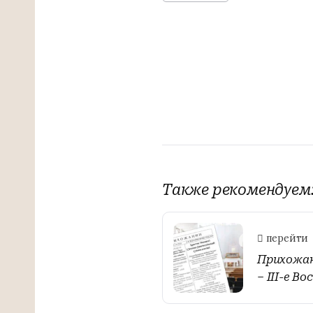
Также рекомендуем
перейти
Прихожани
– III-е В