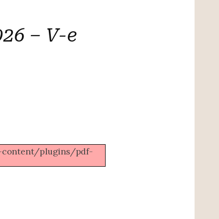
26 – V-е
wp-content/plugins/pdf-