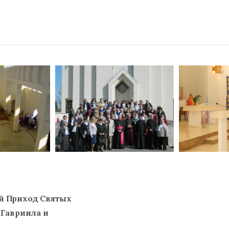
й Приход Святых
 Гавриила и