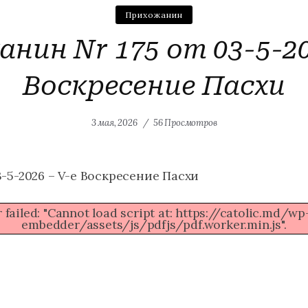
Прихожанин
нин Nr 175 от 03-5-20
Воскресение Пасхи
3 мая, 2026
56 Просмотров
-5-2026 – V-е Воскресение Пасхи
 failed: "Cannot load script at: https://catolic.md/
embedder/assets/js/pdfjs/pdf.worker.min.js".