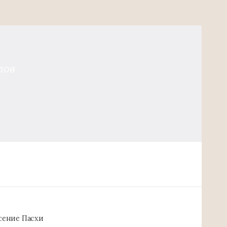
лов
есение Пасхи