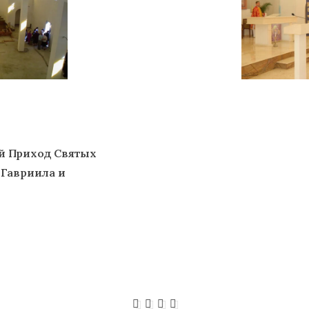
й Приход Святых
 Гавриила и