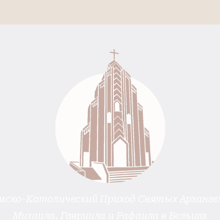
мско-Католический Приход Святых Арханге
Михаила, Гавриила и Рафаила в Бельцах