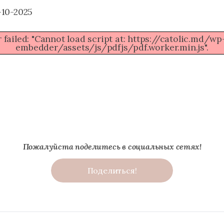
10-2025
 failed: "Cannot load script at: https://catolic.md/
embedder/assets/js/pdfjs/pdf.worker.min.js".
Пожалуйста поделитесь в социальных сетях!
Поделиться!