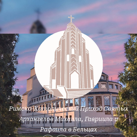
Римско-Католический Приход Святых
Архангелов Михаила, Гавриила и
Рафаила в Бельцах