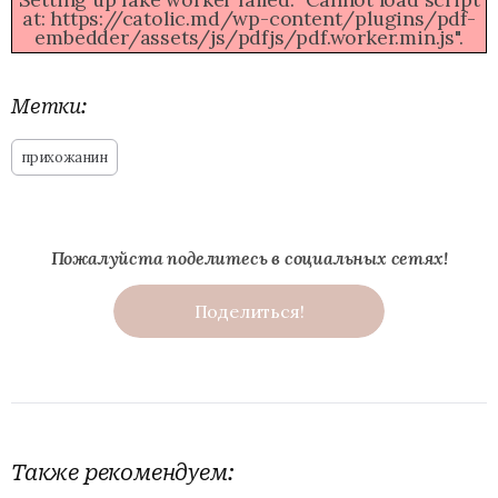
at: https://catolic.md/wp-content/plugins/pdf-
embedder/assets/js/pdfjs/pdf.worker.min.js".
Метки:
прихожанин
Пожалуйста поделитесь в социальных сетях!
Поделиться!
Также рекомендуем: