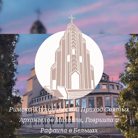
Римско-Католический Приход Святых
Архангелов Михаила, Гавриила и
Рафаила в Бельцах