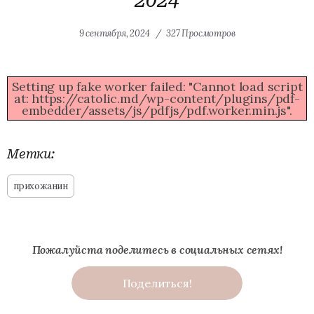
2024
9 сентября, 2024
327 Просмотров
Setting up fake worker failed: "Cannot load script
at: https://catolic.md/wp-content/plugins/pdf-
embedder/assets/js/pdfjs/pdf.worker.min.js".
Метки:
прихожанин
Пожалуйста поделитесь в социальных сетях!
Поделиться!